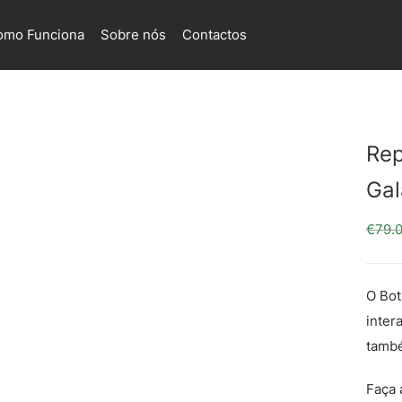
omo Funciona
Sobre nós
Contactos
Re
Gal
€
79.
O Bot
inter
tamb
Faça 