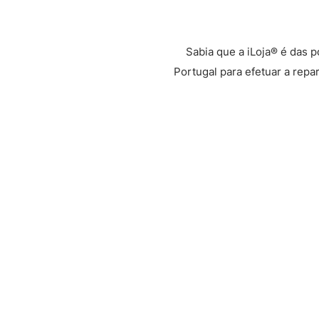
Sabia que a iLoja® é das 
Portugal para efetuar a repa
Através da Glovo