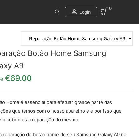
0
Login
paração Botão Home Samsung
axy A9
€
69.00
O preço original era: €79.00.
O preço atual é: €69.00.
00
ão Home é essencial para efetuar grande parte das
ações que temos com o nosso aparelho e é por isso que
ém cobrimos a reparação do mesmo.
a reparação do botão home do seu Samsung Galaxy A9 na