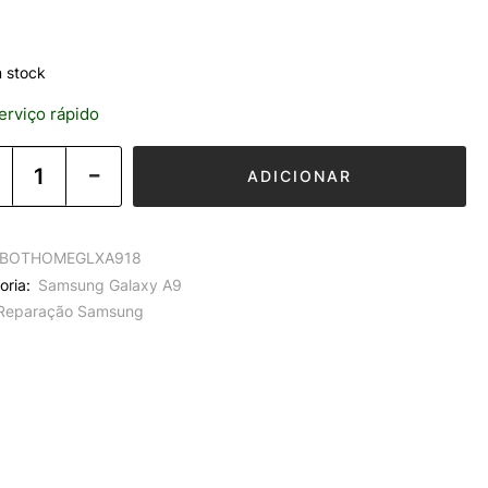
 stock
rviço rápido
ADICIONAR
BOTHOMEGLXA918
oria:
Samsung Galaxy A9
Reparação Samsung