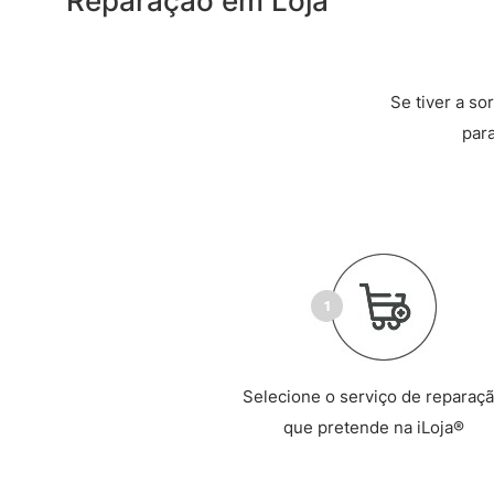
Reparação em Loja
Se tiver a so
par
Selecione o serviço de reparaç
que pretende na iLoja®