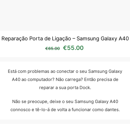
Reparação Porta de Ligação – Samsung Galaxy A40
O preço original era: €65
O preço atual é:
€
55.00
€
65.00
Está com problemas ao conectar o seu Samsung Galaxy
A40 ao computador? Não carrega? Então precisa de
reparar a sua porta Dock.
Não se preocupe, deixe o seu Samsung Galaxy A40
connosco e tê-lo-á de volta a funcionar como dantes.