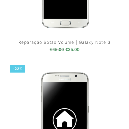
Reparação Botão Volume | Galaxy Note 3
O preço original era: €45.00.
O preço atual é: €35.0
€
45.00
€
35.00
-22%