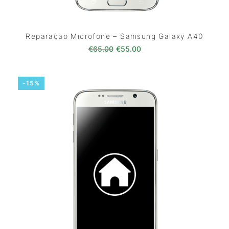
Reparação Microfone – Samsung Galaxy A40
O preço original era: €65.00.
O preço atual é: €55.0
€
65.00
€
55.00
-15%