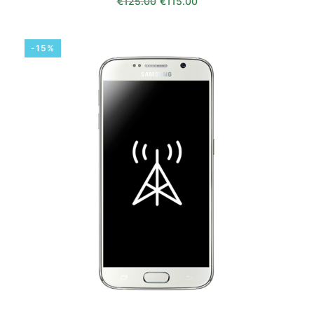
€
125.00
€
115.00
-15%