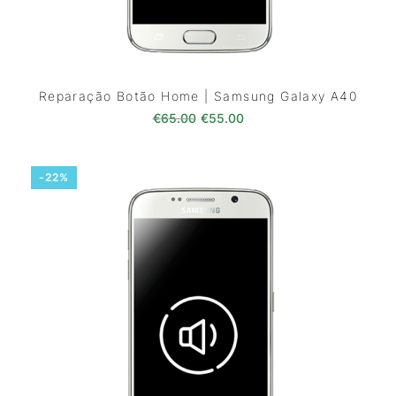
Reparação Botão Home | Samsung Galaxy A40
O preço original era: €65.00.
O preço atual é: €55.0
€
65.00
€
55.00
-22%