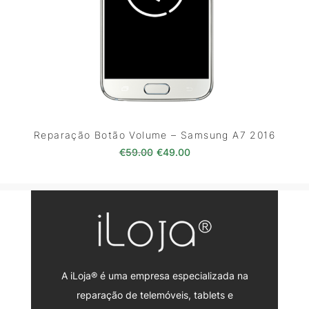
Reparação Botão Volume – Samsung A7 2016
O preço original era: €59.00.
O preço atual é: €49.0
€
59.00
€
49.00
A iLoja® é uma empresa especializada na
reparação de telemóveis, tablets e