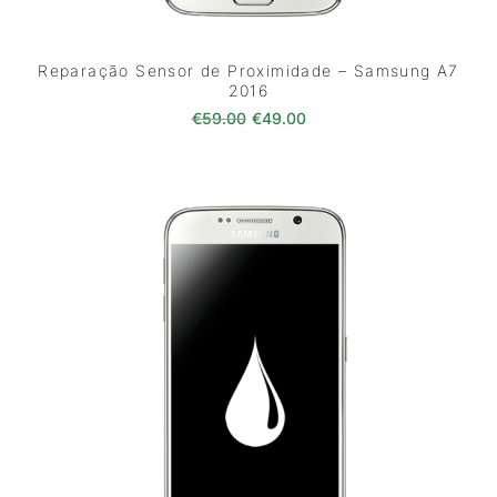
Reparação Sensor de Proximidade – Samsung A7
2016
O preço original era: €59.00.
O preço atual é: €49.0
€
59.00
€
49.00