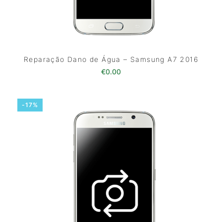
Reparação Dano de Água – Samsung A7 2016
€
0.00
-17%