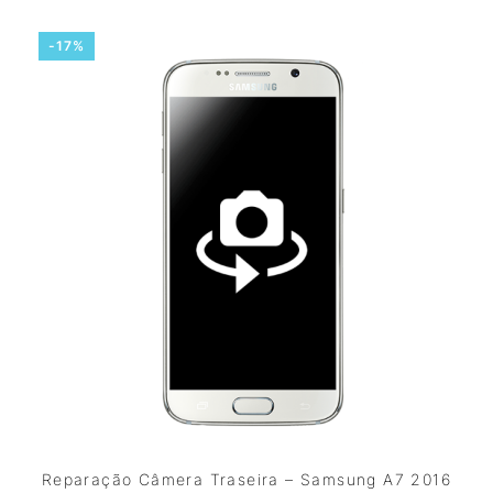
-17%
Reparação Câmera Traseira – Samsung A7 2016