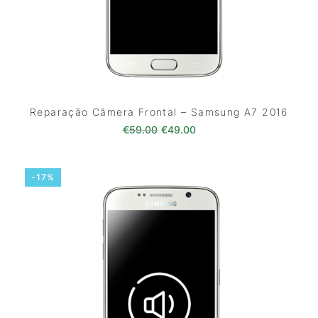
Reparação Câmera Frontal – Samsung A7 2016
O preço original era: €59.00.
O preço atual é: €49.0
€
59.00
€
49.00
-17%