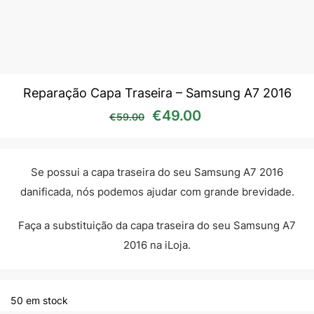
Reparação Capa Traseira – Samsung A7 2016
O preço original era: €59
O preço atual é:
€
49.00
€
59.00
Se possui a capa traseira do seu Samsung A7 2016
danificada, nós podemos ajudar com grande brevidade.
Faça a substituição da capa traseira do seu Samsung A7
2016 na iLoja.
50 em stock