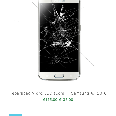
Reparação Vidro/LCD (Ecrã) – Samsung A7 2016
O preço original era: €145.00
O preço atual é: €135
€
145.00
€
135.00