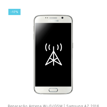
-17%
Reparação Antena Wi-Fi/GSM | Samsung A7 2016