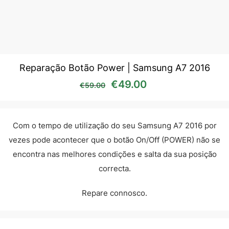
Reparação Botão Power | Samsung A7 2016
O preço original era: €59
O preço atual é:
€
49.00
€
59.00
Com o tempo de utilização do seu Samsung A7 2016 por
vezes pode acontecer que o botão On/Off (POWER) não se
encontra nas melhores condições e salta da sua posição
correcta.
Repare connosco.