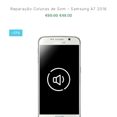
Reparação Colunas de Som – Samsung A7 2016
O preço original era: €59.00.
O preço atual é: €49.0
€
59.00
€
49.00
-17%