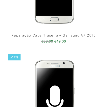
Reparação Capa Traseira – Samsung A7 2016
O preço original era: €59.00.
O preço atual é: €49.0
€
59.00
€
49.00
-17%