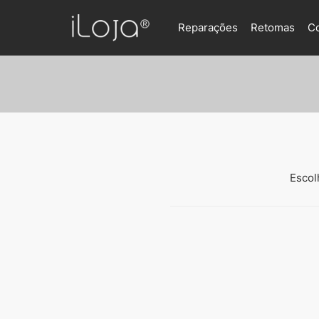
Reparações
Retomas
C
Escol