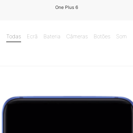
One Plus 6
Todas
Ecrã
Bateria
Câmeras
Botões
Som