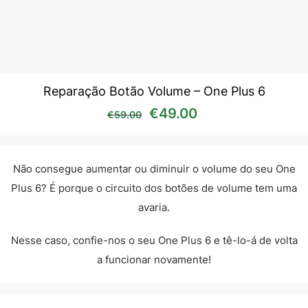
Reparação Botão Volume – One Plus 6
O preço original era: €59
O preço atual é:
€
49.00
€
59.00
Não consegue aumentar ou diminuir o volume do seu One
Plus 6? É porque o circuito dos botões de volume tem uma
avaria.
Nesse caso, confie-nos o seu One Plus 6 e tê-lo-á de volta
a funcionar novamente!