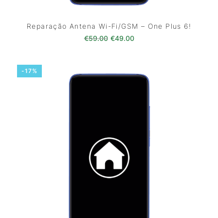
Reparação Antena Wi-Fi/GSM – One Plus 6!
O preço original era: €59.00.
O preço atual é: €49.0
€
59.00
€
49.00
-17%