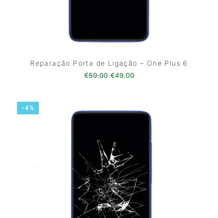
Reparação Porta de Ligação – One Plus 6
O preço original era: €59.00.
O preço atual é: €49.0
€
59.00
€
49.00
-4%