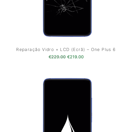
Reparação Vidro + LCD (Ecrã) – One Plus 6
O preço original era: €229.00
O preço atual é: €219
€
229.00
€
219.00