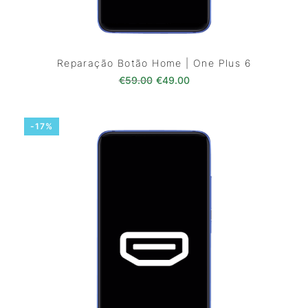
Reparação Botão Home | One Plus 6
O preço original era: €59.00.
O preço atual é: €49.0
€
59.00
€
49.00
-17%