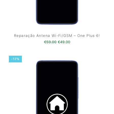
Reparação Antena Wi-Fi/GSM – One Plus 6!
O preço original era: €59.00.
O preço atual é: €49.0
€
59.00
€
49.00
-17%