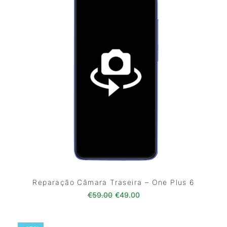
Reparação Câmara Traseira – One Plus 6
O preço original era: €59.00.
O preço atual é: €49.0
€
59.00
€
49.00