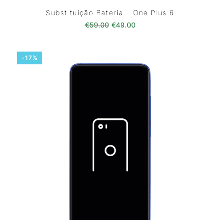
Substituição Bateria – One Plus 6
O preço original era: €59.00.
O preço atual é: €49.0
€
59.00
€
49.00
-17%