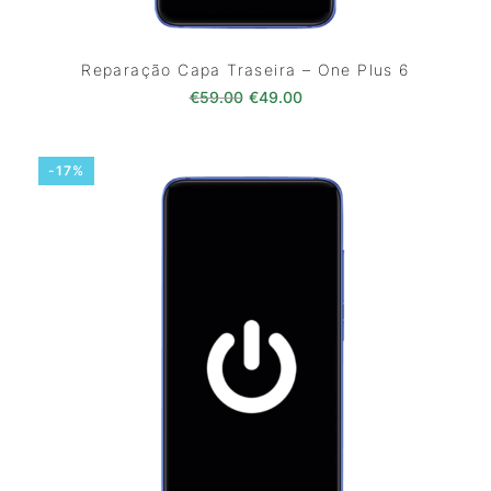
Reparação Capa Traseira – One Plus 6
O preço original era: €59.00.
O preço atual é: €49.0
€
59.00
€
49.00
-17%