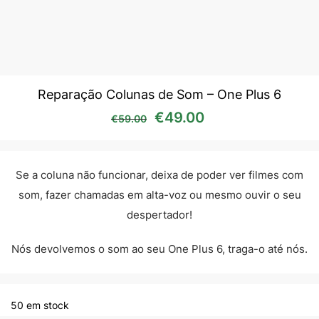
Reparação Colunas de Som – One Plus 6
O preço original era: €59
O preço atual é:
€
49.00
€
59.00
Se a coluna não funcionar, deixa de poder ver filmes com
som, fazer chamadas em alta-voz ou mesmo ouvir o seu
despertador!
Nós devolvemos o som ao seu One Plus 6, traga-o até nós.
50 em stock