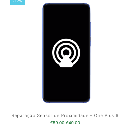
-17%
Reparação Sensor de Proximidade – One Plus 6
O preço original era: €59.00.
O preço atual é: €49.0
€
59.00
€
49.00