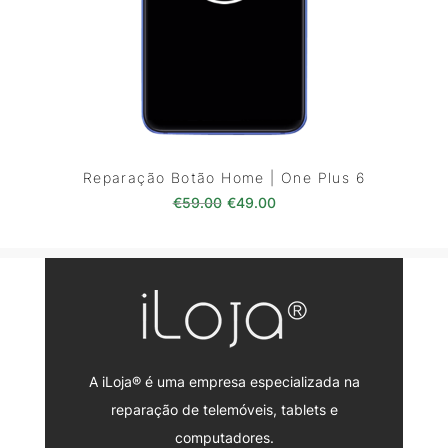
Reparação Botão Home | One Plus 6
O preço original era: €59.00.
O preço atual é: €49.0
€
59.00
€
49.00
A iLoja® é uma empresa especializada na
reparação de telemóveis, tablets e
computadores.