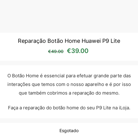
Reparação Botão Home Huawei P9 Lite
O preço original era: €49
O preço atual é:
€
39.00
€
49.00
O Botão Home é essencial para efetuar grande parte das
interações que temos com o nosso aparelho e é por isso
que também cobrimos a reparação do mesmo.
Faça a reparação do botão home do seu P9 Lite na iLoja.
Esgotado