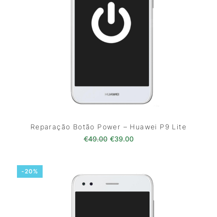
Reparação Botão Power – Huawei P9 Lite
O preço original era: €49.00.
O preço atual é: €39.0
€
49.00
€
39.00
-20%