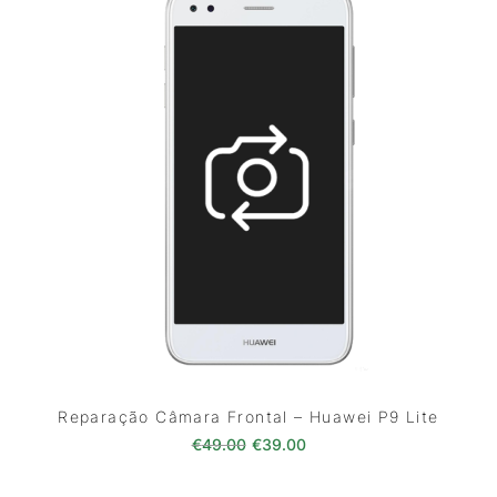
Reparação Câmara Frontal – Huawei P9 Lite
O preço original era: €49.00.
O preço atual é: €39.0
€
49.00
€
39.00