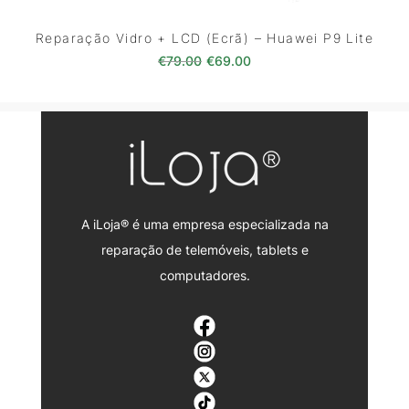
Reparação Vidro + LCD (Ecrã) – Huawei P9 Lite
O preço original era: €79.00.
O preço atual é: €69.0
€
79.00
€
69.00
A iLoja® é uma empresa especializada na
reparação de telemóveis, tablets e
computadores.