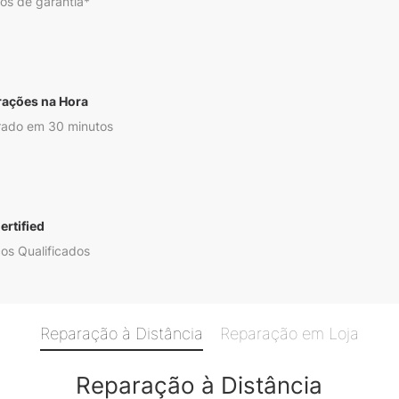
os de garantia*
rações na Hora
ado em 30 minutos
ertified
os Qualificados
Reparação à Distância
Reparação em Loja
Reparação à Distância