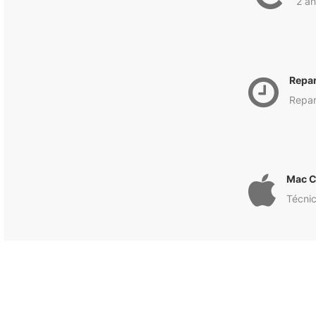
2 an
Repa
Repar
Mac C
Técnic