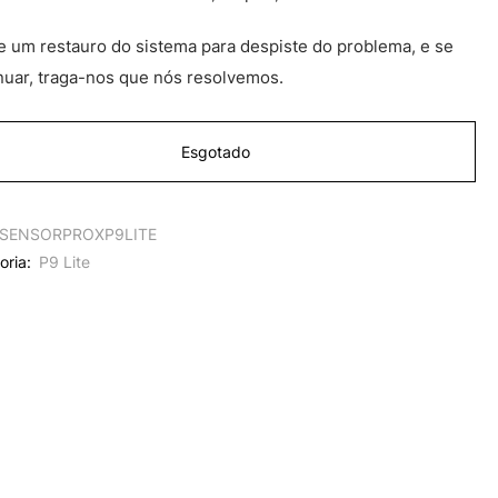
e um restauro do sistema para despiste do problema, e se
nuar, traga-nos que nós resolvemos.
Esgotado
SENSORPROXP9LITE
oria:
P9 Lite