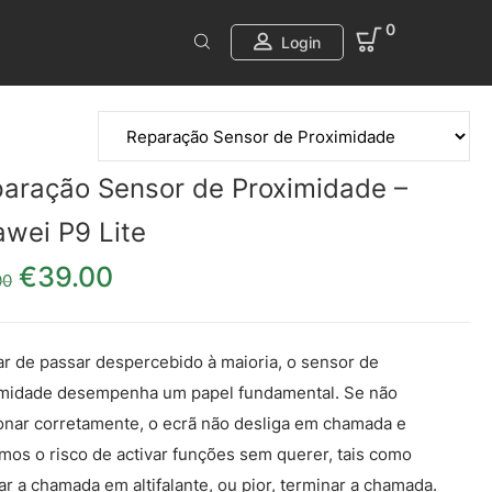
0
Login
aração Sensor de Proximidade –
wei P9 Lite
€
39.00
O preço original era: €49.00.
O preço atual é: €39.00.
00
r de passar despercebido à maioria, o sensor de
midade desempenha um papel fundamental. Se não
onar corretamente, o ecrã não desliga em chamada e
mos o risco de activar funções sem querer, tais como
ar a chamada em altifalante, ou pior, terminar a chamada.