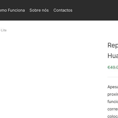
omo Funciona
Sobre nós
Contactos
 Lite
Rep
Hua
€
49.
Apesa
proxi
funci
corre
coloc