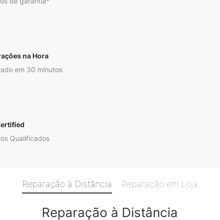
os de garantia*
rações na Hora
ado em 30 minutos
ertified
os Qualificados
Reparação à Distância
Reparação em Loja
Reparação à Distância