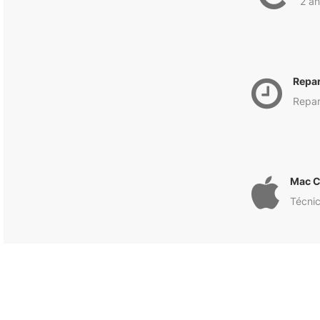
2 an
Repa
Repar
Mac C
Técnic