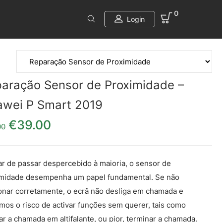
0
Login
aração Sensor de Proximidade –
wei P Smart 2019
€
39.00
O preço original era: €49.00.
O preço atual é: €39.00.
00
r de passar despercebido à maioria, o sensor de
midade desempenha um papel fundamental. Se não
onar corretamente, o ecrã não desliga em chamada e
mos o risco de activar funções sem querer, tais como
ar a chamada em altifalante, ou pior, terminar a chamada.