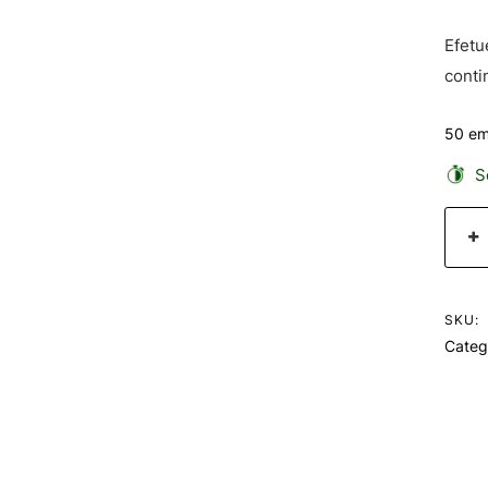
Efetu
conti
50 em
Se
SKU:
Categ