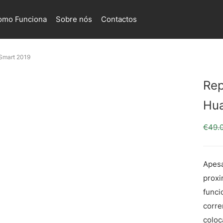
omo Funciona
Sobre nós
Contactos
Smart 2019
Rep
Hua
€
49.
Apesa
proxi
funci
corre
coloc