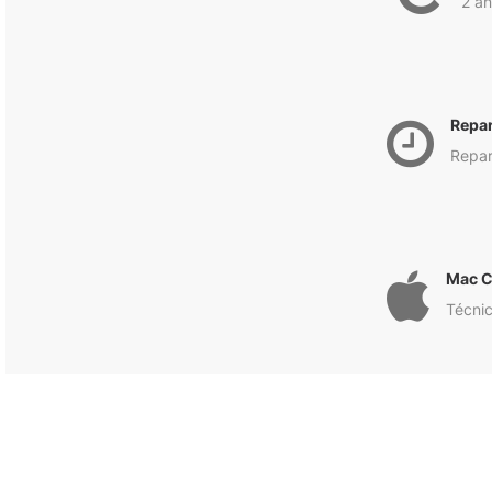
2 an
Repa
Repar
Mac C
Técnic