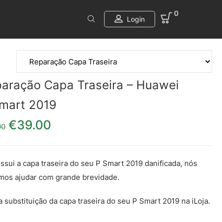
0
Login
aração Capa Traseira – Huawei
mart 2019
€
39.00
O preço original era: €49.00.
O preço atual é: €39.00.
00
ssui a capa traseira do seu P Smart 2019 danificada, nós
os ajudar com grande brevidade.
a substituição da capa traseira do seu P Smart 2019 na iLoja.