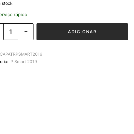
 stock
rviço rápido
ADICIONAR
CAPATRPSMART2019
oria:
P Smart 2019