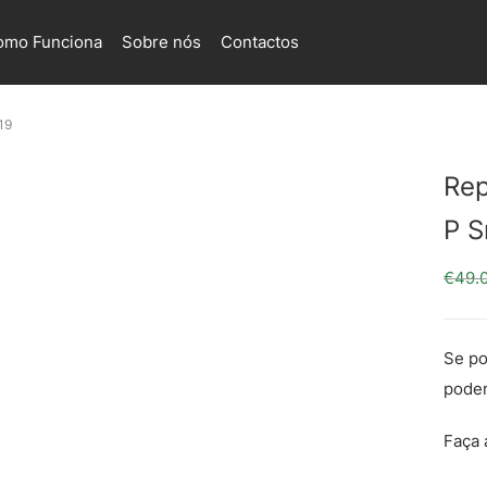
omo Funciona
Sobre nós
Contactos
19
Rep
P S
€
49.
Se po
podem
Faça 