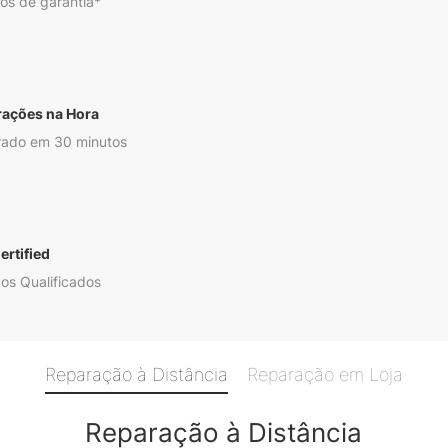
os de garantia*
rações na Hora
ado em 30 minutos
ertified
os Qualificados
Reparação à Distância
Reparação em Loja
Reparação à Distância