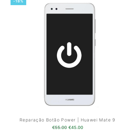
-18%
Reparação Botão Power | Huawei Mate 9
O preço original era: €55.00.
O preço atual é: €45.0
€
55.00
€
45.00