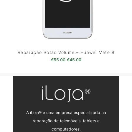
Reparação Botão Volume – Huawei Mate 9
O preço original era: €55.00.
O preço atual é: €45.0
€
55.00
€
45.00
A iLoja® é uma empresa especializada na
reparação de telemóveis, tablets e
computadores.