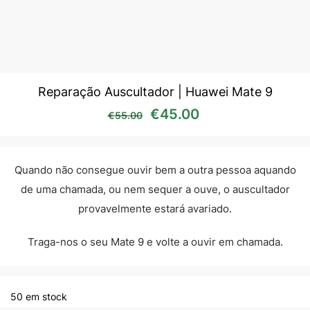
Reparação Auscultador | Huawei Mate 9
O preço original era: €55
O preço atual é:
€
45.00
€
55.00
Quando não consegue ouvir bem a outra pessoa aquando
de uma chamada, ou nem sequer a ouve, o auscultador
provavelmente estará avariado.
Traga-nos o seu Mate 9 e volte a ouvir em chamada.
50 em stock