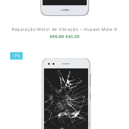
Reparação Motor de Vibração – Huawei Mate 9
O preço original era: €55.00.
O preço atual é: €45.0
€
55.00
€
45.00
-7%