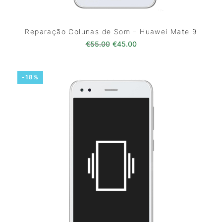
Reparação Colunas de Som – Huawei Mate 9
O preço original era: €55.00.
O preço atual é: €45.0
€
55.00
€
45.00
-18%