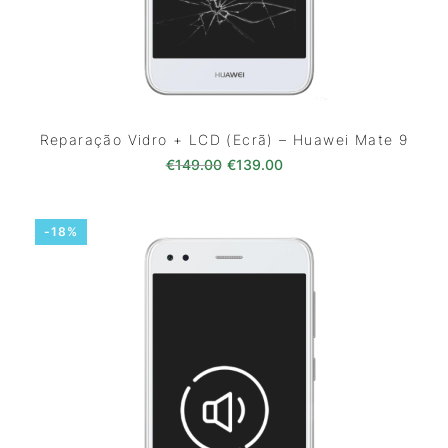
Reparação Vidro + LCD (Ecrã) – Huawei Mate 9
O preço original era: €149.00
O preço atual é: €139
€
149.00
€
139.00
-18%