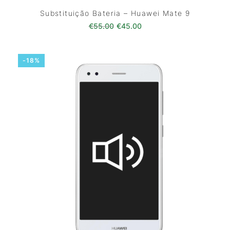
Substituição Bateria – Huawei Mate 9
O preço original era: €55.00.
O preço atual é: €45.0
€
55.00
€
45.00
-18%