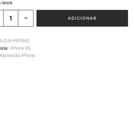
 stock
ADICIONAR
ILOJA-PEP442
oria:
IPhone XS
Reparação IPhone