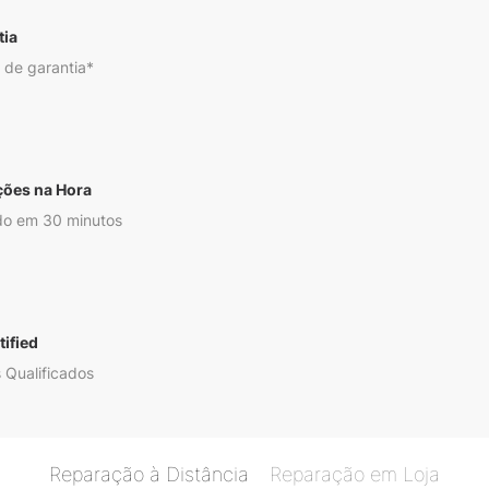
tia
 de garantia*
ções na Hora
o em 30 minutos
ified
 Qualificados
Reparação à Distância
Reparação em Loja