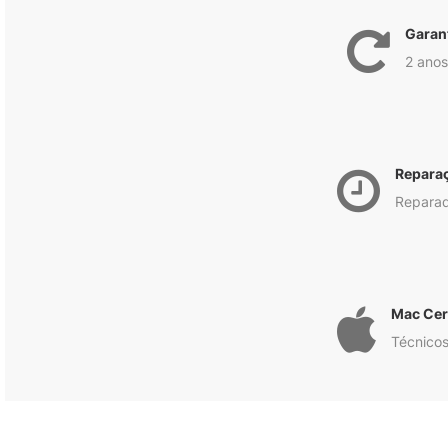
Garan
2 anos
Repara
Reparad
Mac Cert
Técnicos