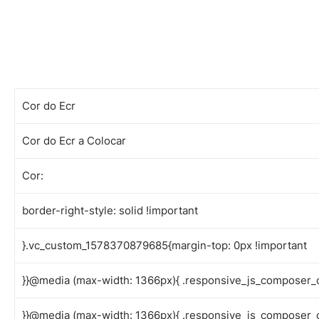
Cor do Ecr
Cor do Ecr a Colocar
Cor:
border-right-style: solid !important
}.vc_custom_1578370879685{margin-top: 0px !important
}}@media (max-width: 1366px){ .responsive_js_composer_
}}@media (max-width: 1366px){ .responsive_js_composer_