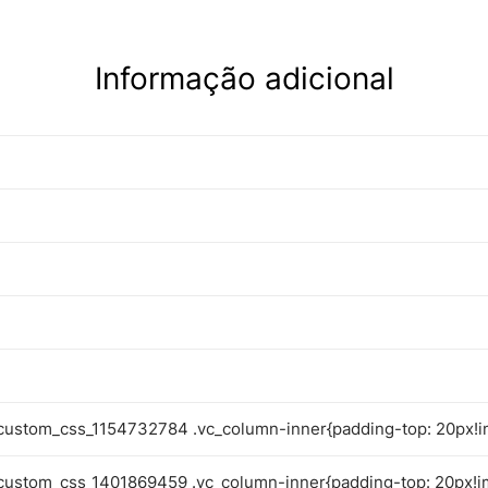
Informação adicional
custom_css_1154732784 .vc_column-inner{padding-top: 20px!i
custom_css_1401869459 .vc_column-inner{padding-top: 20px!i