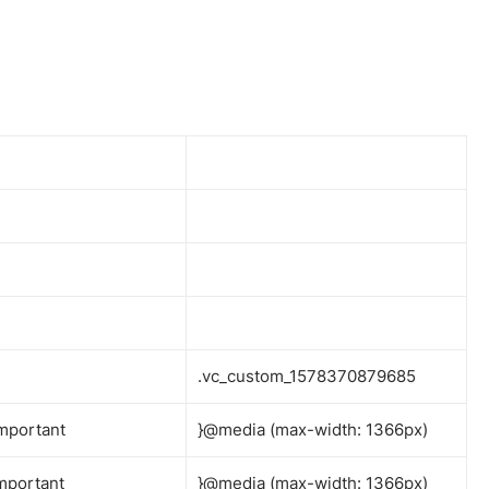
.vc_custom_1578370879685
mportant
}@media (max-width: 1366px)
mportant
}@media (max-width: 1366px)