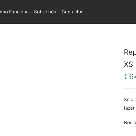
omo Funciona
Sobre nós
Contactos
Rep
XS
€
6
Se a 
fazer
Nós d