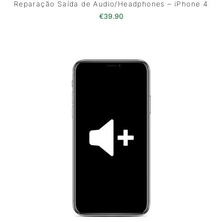
Reparação Saída de Audio/Headphones – iPhone 4
€
39.90