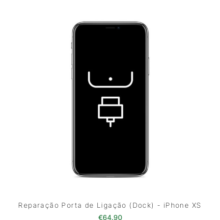
Reparação Porta de Ligação (Dock) - iPhone XS
€
64.90