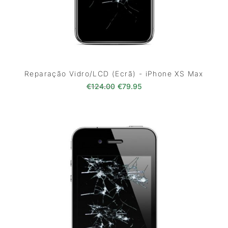
Reparação Vidro/LCD (Ecrã) - iPhone XS Max
O preço original era: €124.00
O preço atual é: €79.9
€
124.00
€
79.95