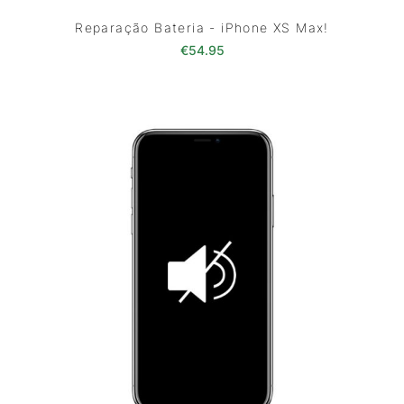
Reparação Bateria - iPhone XS Max!
€
54.95