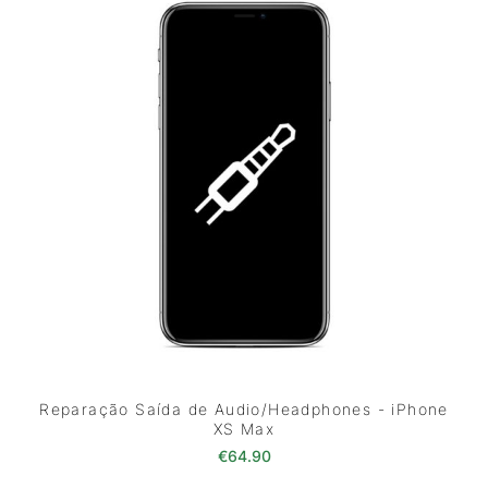
Reparação Saída de Audio/Headphones - iPhone
XS Max
€
64.90