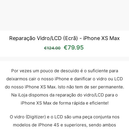
Reparação Vidro/LCD (Ecrã) - iPhone XS Max
O preço original era: €12
O preço atual é:
€
79.95
€
124.00
Por vezes um pouco de descuido é o suficiente para
deixarmos cair o nosso iPhone e danificar o vidro ou LCD
do nosso iPhone XS Max. Isto não tem de ser permanente.
Na iLoja dispomos da reparação do vidro/LCD para o
iPhone XS Max de forma rápida e eficiente!
O vidro (Digitizer) e o LCD são uma peça conjunta nos
modelos de iPhone 4S e superiores, sendo ambos