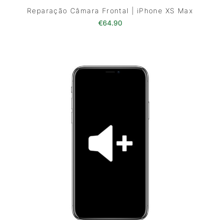
Reparação Câmara Frontal | iPhone XS Max
€
64.90