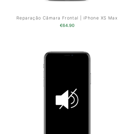
Reparação Câmara Frontal | iPhone XS Max
€
64.90