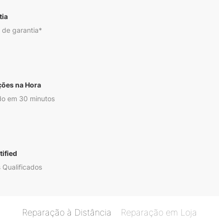
tia
 de garantia*
ções na Hora
o em 30 minutos
ified
 Qualificados
Reparação à Distância
Reparação em Loja