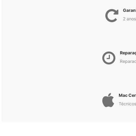
Garan
2 anos
Repara
Reparad
Mac Cert
Técnicos