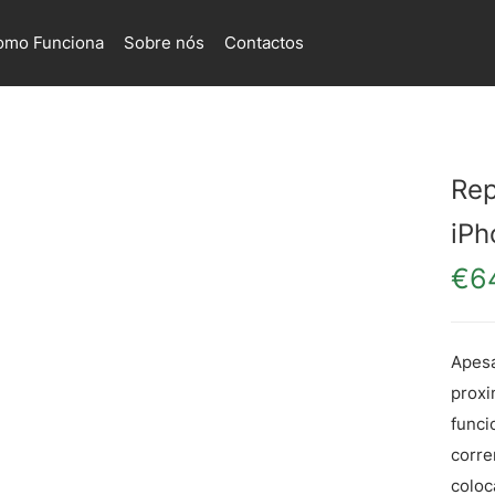
omo Funciona
Sobre nós
Contactos
Rep
iPh
€
6
Apesa
proxi
funci
corre
coloc