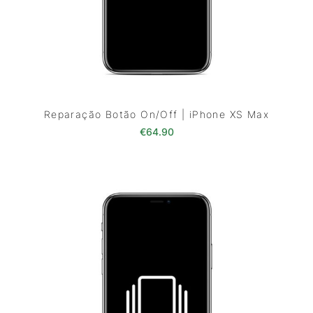
Reparação Botão On/Off | iPhone XS Max
€
64.90