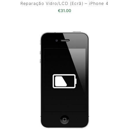
Reparação Vidro/LCD (Ecrã) – iPhone 4
€
31.00