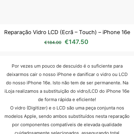
Reparação Vidro LCD (Ecrã – Touch) – iPhone 16e
O preço original era: €18
O preço atual é
€
147.50
€
184.00
Por vezes um pouco de descuido é o suficiente para
deixarmos cair o nosso iPhone e danificar o vidro ou LCD
do nosso iPhone 16e. Isto não tem de ser permanente. Na
iLoja realizamos a substituição do vidro/LCD do iPhone 16e
de forma rápida e eficiente!
O vidro (Digitizer) e o LCD são uma peça conjunta nos
modelos Apple, sendo ambos substituídos nesta reparação
por componentes compatíveis de elevada qualidade
cuidadosamente selecionados, assegurando total