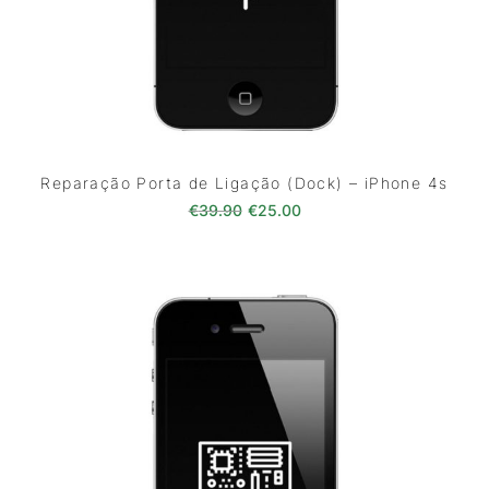
Reparação Porta de Ligação (Dock) – iPhone 4s
O preço original era: €39.90.
O preço atual é: €25.0
€
39.90
€
25.00