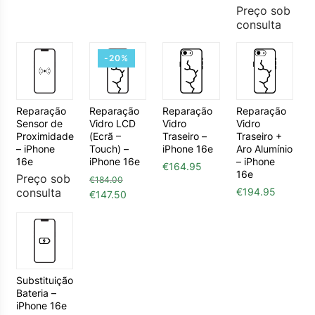
Preço sob
consulta
-20%
Reparação
Reparação
Reparação
Reparação
Sensor de
Vidro LCD
Vidro
Vidro
Proximidade
(Ecrã –
Traseiro –
Traseiro +
– iPhone
Touch) –
iPhone 16e
Aro Alumínio
16e
iPhone 16e
– iPhone
€
164.95
16e
Preço sob
€
184.00
consulta
€
194.95
O preço original era: €184.00.
O preço atual é: €147.50.
€
147.50
Substituição
Bateria –
iPhone 16e