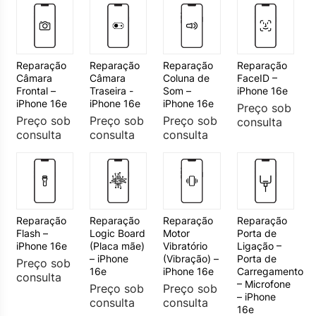
Reparação
Reparação
Reparação
Reparação
Câmara
Câmara
Coluna de
FaceID –
Frontal –
Traseira -
Som –
iPhone 16e
iPhone 16e
iPhone 16e
iPhone 16e
Preço sob
Preço sob
Preço sob
Preço sob
consulta
consulta
consulta
consulta
Reparação
Reparação
Reparação
Reparação
Flash –
Logic Board
Motor
Porta de
iPhone 16e
(Placa mãe)
Vibratório
Ligação –
– iPhone
(Vibração) –
Porta de
Preço sob
16e
iPhone 16e
Carregamento
consulta
– Microfone
Preço sob
Preço sob
– iPhone
consulta
consulta
16e