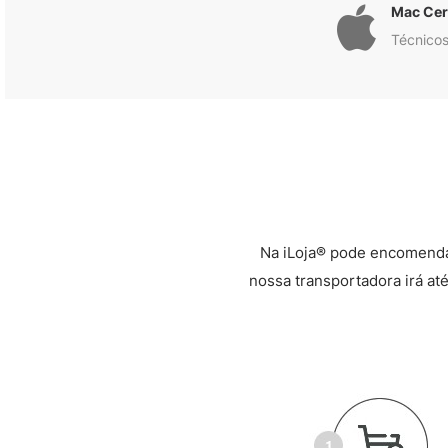
Mac Cert
Técnicos
Na iLoja® pode encomenda
nossa transportadora irá até