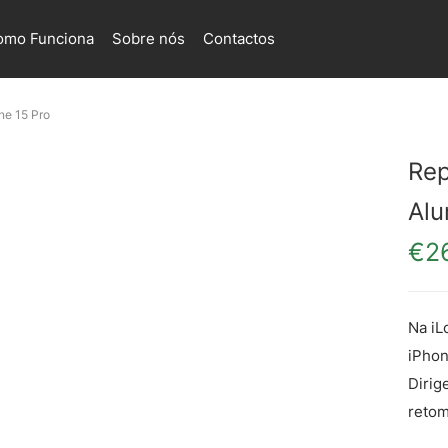
omo Funciona
Sobre nós
Contactos
ne 15 Pro
Rep
Alu
€
2
Na iL
iPhon
Dirig
retom