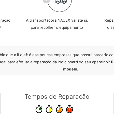
aração
A transportadora NACEX vai até si,
Repa
®
para recolher o equipamento
o s
bia que a iLoja® é das poucas empresas que possui parceria co
ugal para efetuar a reparação da logic board do seu aparelho?
P
modelo.
Tempos de Reparação