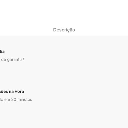
Descrição
tia
 de garantia*
ções na Hora
o em 30 minutos