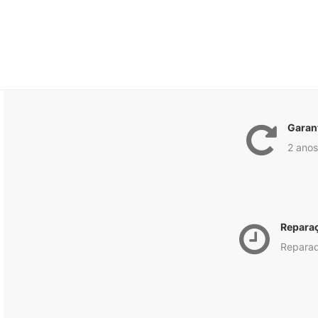
Garan
2 anos
Repara
Reparad