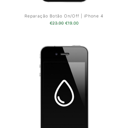
Reparação Botão On/Off | iPhone 4
O preço original era: €23.90.
O preço atual é: €19.00
€
23.90
€
19.00