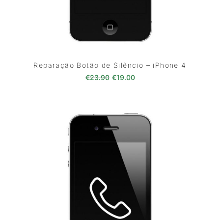
Reparação Botão de Silêncio – iPhone 4
O preço original era: €23.90.
O preço atual é: €19.00
€
23.90
€
19.00