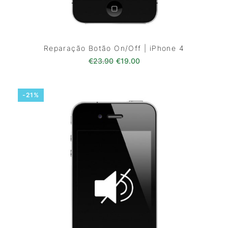
Reparação Botão On/Off | iPhone 4
O preço original era: €23.90.
O preço atual é: €19.00
€
23.90
€
19.00
-21%