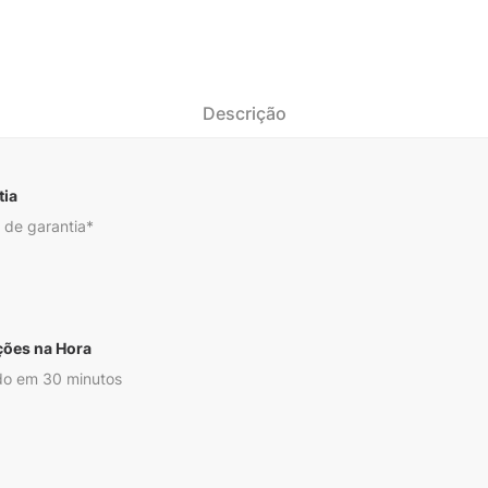
Descrição
tia
 de garantia*
ções na Hora
o em 30 minutos