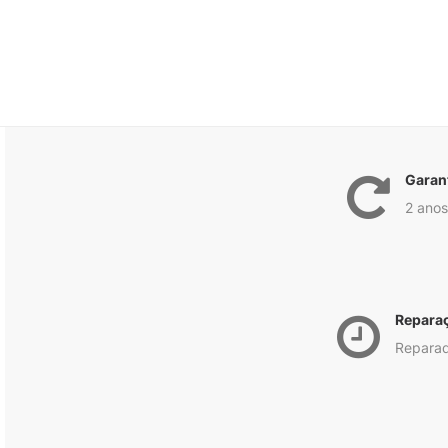
Garan
2 anos
Repara
Reparad