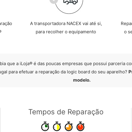
aração
A transportadora NACEX vai até si,
Repa
®
para recolher o equipamento
o s
bia que a iLoja® é das poucas empresas que possui parceria co
ugal para efetuar a reparação da logic board do seu aparelho?
P
modelo.
Tempos de Reparação