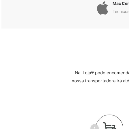
Mac Cert
Técnicos
Na iLoja® pode encomenda
nossa transportadora irá até