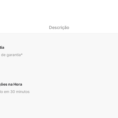
Descrição
tia
 de garantia*
ções na Hora
o em 30 minutos