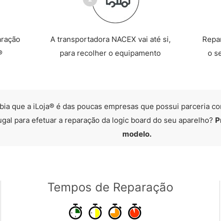
aração
A transportadora NACEX vai até si,
Repa
®
para recolher o equipamento
o s
bia que a iLoja® é das poucas empresas que possui parceria co
ugal para efetuar a reparação da logic board do seu aparelho?
P
modelo.
Tempos de Reparação