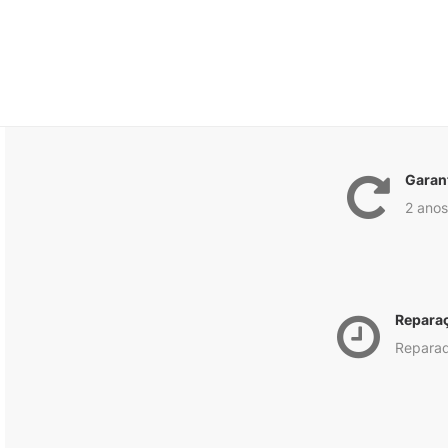
Garan
2 anos
Repara
Reparad