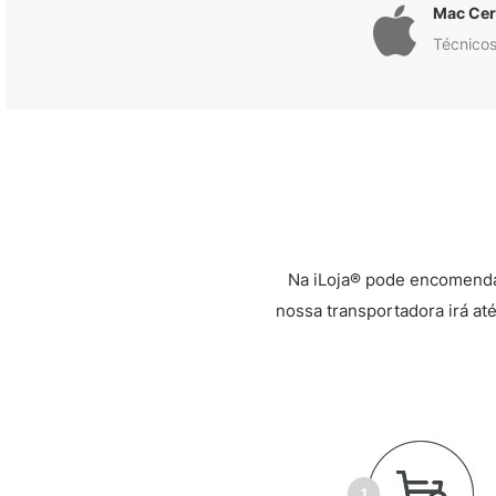
Mac Cert
Técnicos
Na iLoja® pode encomenda
nossa transportadora irá até