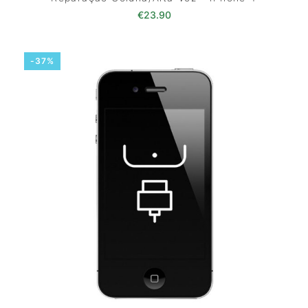
€
23.90
-37%