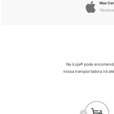
Mac Cert
Técnicos
Na iLoja® pode encomenda
nossa transportadora irá até