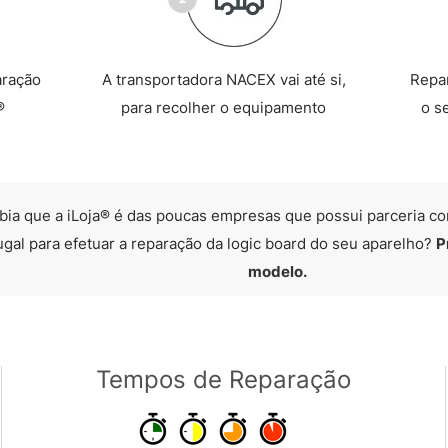
aração
A transportadora NACEX vai até si,
Repa
®
para recolher o equipamento
o s
bia que a iLoja® é das poucas empresas que possui parceria co
ugal para efetuar a reparação da logic board do seu aparelho?
P
modelo.
Tempos de Reparação