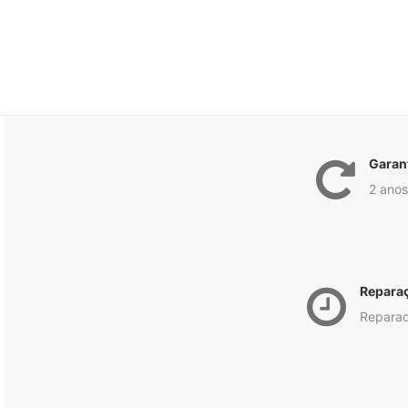
Garan
2 anos
Repara
Reparad