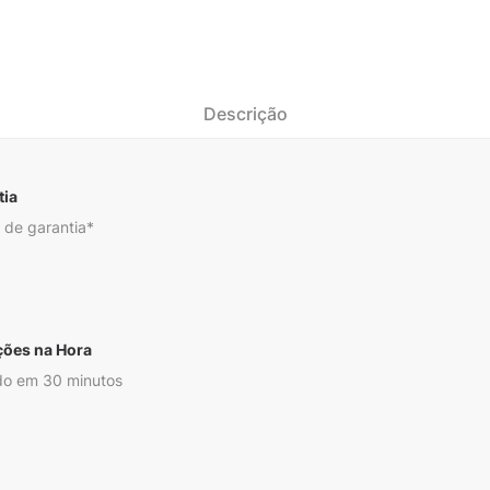
Descrição
tia
 de garantia*
ções na Hora
o em 30 minutos