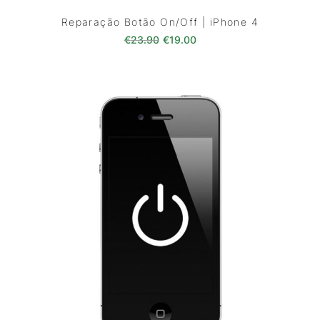
Reparação Botão On/Off | iPhone 4
O preço original era: €23.90.
O preço atual é: €19.00
€
23.90
€
19.00