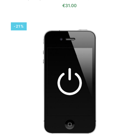
€
31.00
-21%