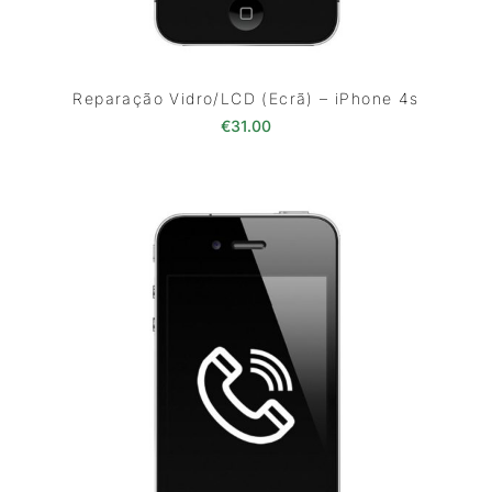
Reparação Vidro/LCD (Ecrã) – iPhone 4s
€
31.00