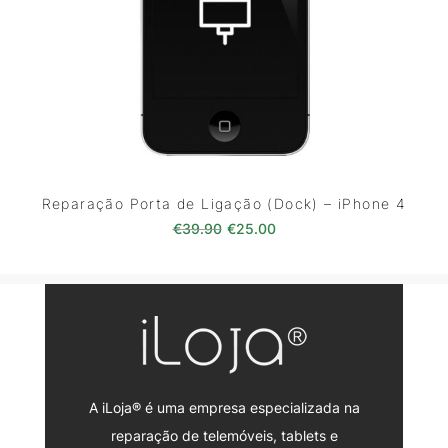
Reparação Porta de Ligação (Dock) – iPhone 4
O preço original era: €39.90.
O preço atual é: €25.0
€
39.90
€
25.00
A iLoja® é uma empresa especializada na
reparação de telemóveis, tablets e