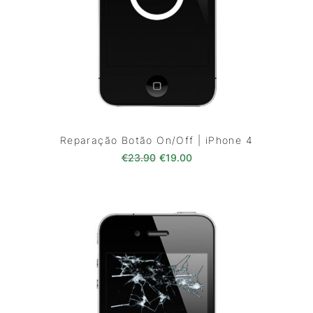
Reparação Botão On/Off | iPhone 4
O preço original era: €23.90.
O preço atual é: €19.00
€
23.90
€
19.00