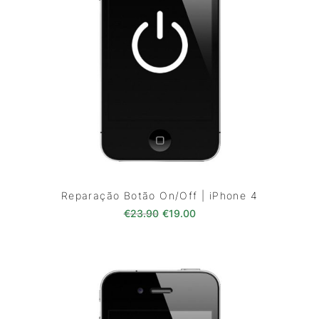
Reparação Botão On/Off | iPhone 4
O preço original era: €23.90.
O preço atual é: €19.00
€
23.90
€
19.00