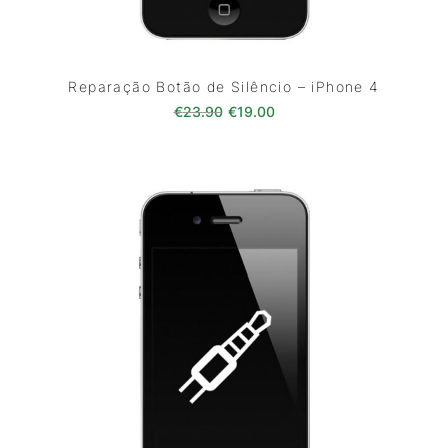
Reparação Botão de Silêncio – iPhone 4
O preço original era: €23.90.
O preço atual é: €19.00
€
23.90
€
19.00