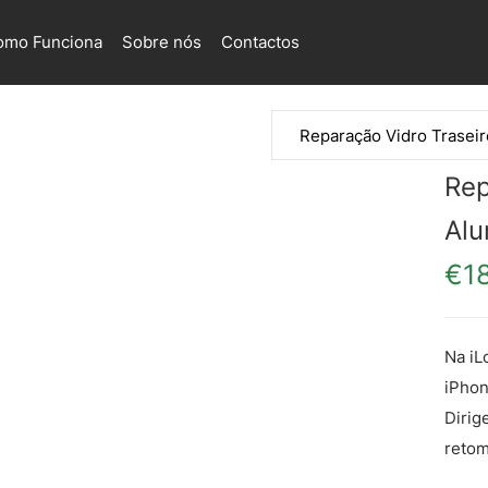
omo Funciona
Sobre nós
Contactos
Rep
Alu
€
1
Na iL
iPhon
Dirig
retom