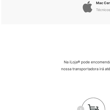
Mac Cert
Técnicos
Na iLoja® pode encomenda
nossa transportadora irá até