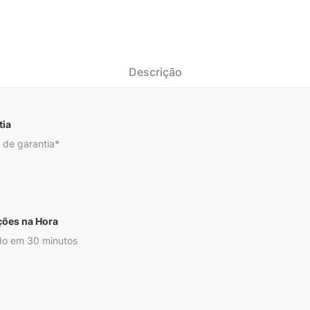
Descrição
tia
 de garantia*
ções na Hora
o em 30 minutos