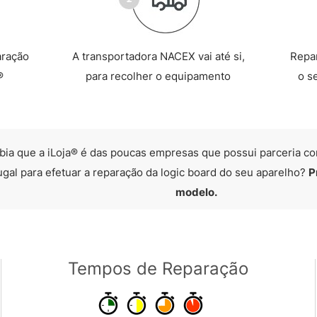
aração
A transportadora NACEX vai até si,
Repa
®
para recolher o equipamento
o s
bia que a iLoja® é das poucas empresas que possui parceria co
ugal para efetuar a reparação da logic board do seu aparelho?
P
modelo.
Tempos de Reparação