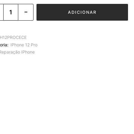
ADICIONAR
H12PROCECE
oria:
IPhone 12 Pro
Reparação IPhone