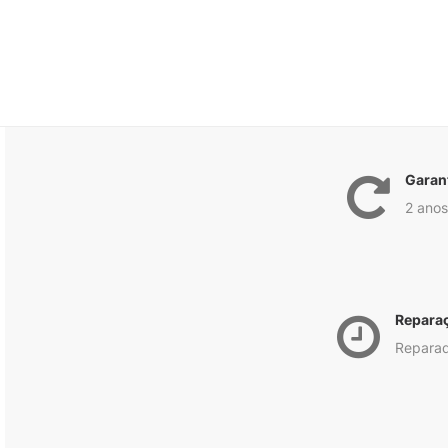
Garan
2 anos
Repara
Reparad