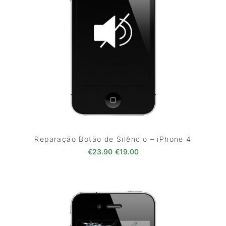
Reparação Botão de Silêncio – iPhone 4
O preço original era: €23.90.
O preço atual é: €19.00
€
23.90
€
19.00