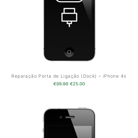
Reparação Porta de Ligação (Dock) – iPhone 4s
O preço original era: €39.90.
O preço atual é: €25.0
€
39.90
€
25.00