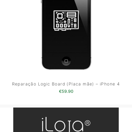
Reparação Logic Board (Placa mãe) – iPhone 4
€
59.90