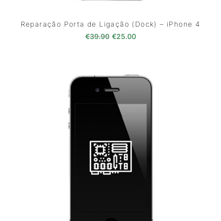
Reparação Porta de Ligação (Dock) – iPhone 4
O preço original era: €39.90.
O preço atual é: €25.0
€
39.90
€
25.00