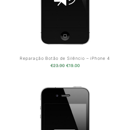
Reparação Botão de Silêncio – iPhone 4
O preço original era: €23.90.
O preço atual é: €19.00
€
23.90
€
19.00