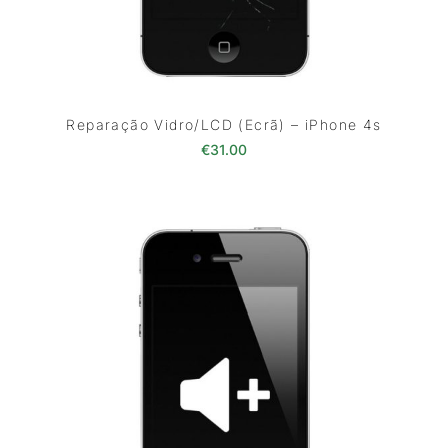
Reparação Vidro/LCD (Ecrã) – iPhone 4s
€
31.00