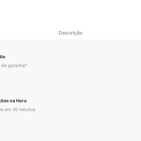
Descrição
tia
 de garantia*
ções na Hora
o em 30 minutos