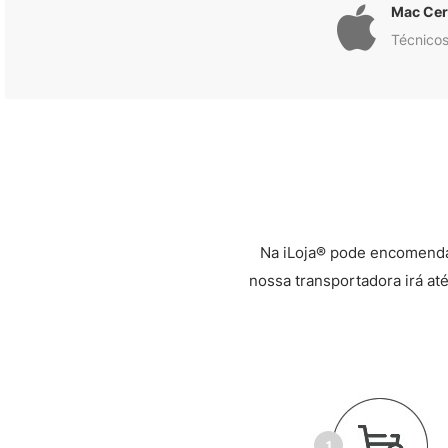
Mac Cert
Técnicos
Na iLoja® pode encomenda
nossa transportadora irá até