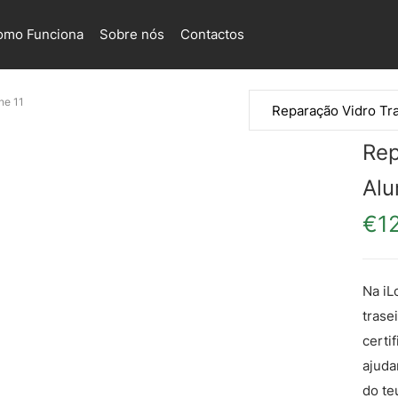
omo Funciona
Sobre nós
Contactos
ne 11
Rep
Alu
€
1
Na iL
trase
certi
ajuda
do te