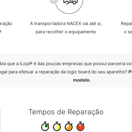
aração
A transportadora NACEX vai até si,
Repa
®
para recolher o equipamento
o s
bia que a iLoja® é das poucas empresas que possui parceria co
ugal para efetuar a reparação da logic board do seu aparelho?
P
modelo.
Tempos de Reparação