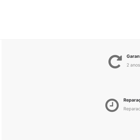
Garan
2 anos
Repara
Reparad