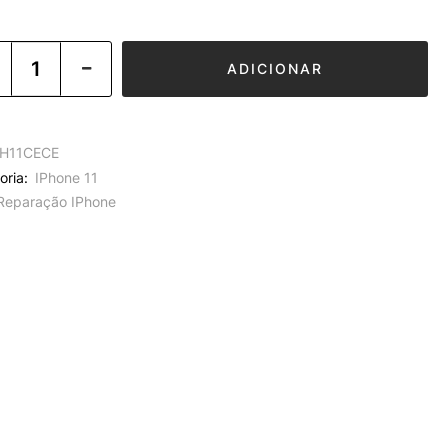
ADICIONAR
H11CECE
oria:
IPhone 11
Reparação IPhone