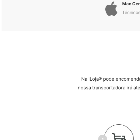
Mac Cert
Técnicos
Na iLoja® pode encomenda
nossa transportadora irá até