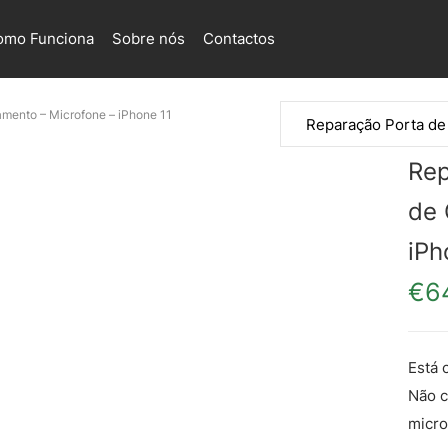
omo Funciona
Sobre nós
Contactos
amento – Microfone – iPhone 11
Rep
de 
iPh
€
6
Está 
Não c
micro