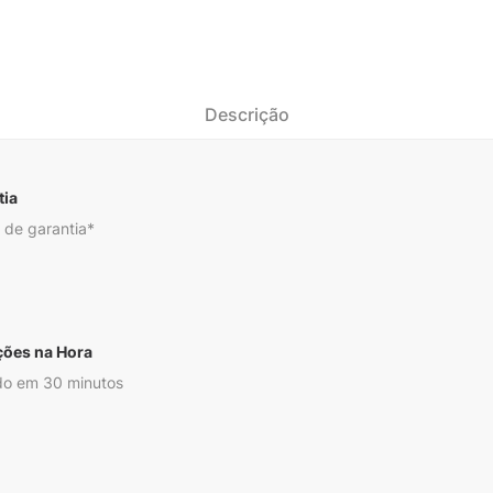
Descrição
tia
 de garantia*
ções na Hora
o em 30 minutos