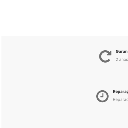
Garan
2 anos
Repara
Reparad