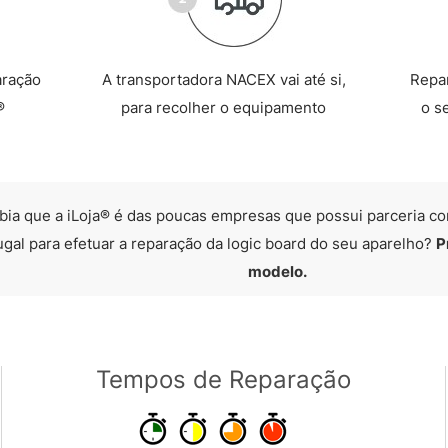
aração
A transportadora NACEX vai até si,
Repa
®
para recolher o equipamento
o s
bia que a iLoja® é das poucas empresas que possui parceria co
ugal para efetuar a reparação da logic board do seu aparelho?
P
modelo.
Tempos de Reparação