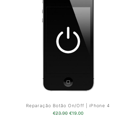
Reparação Botão On/Off | iPhone 4
O preço original era: €23.90.
O preço atual é: €19.00
€
23.90
€
19.00