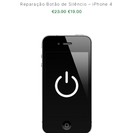
Reparação Botão de Silêncio – iPhone 4
O preço original era: €23.90.
O preço atual é: €19.00
€
23.90
€
19.00