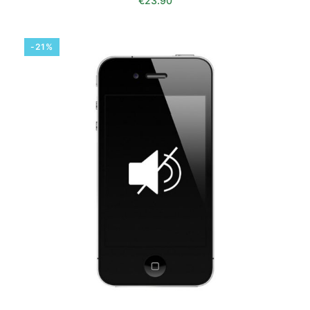
€
23.90
-21%