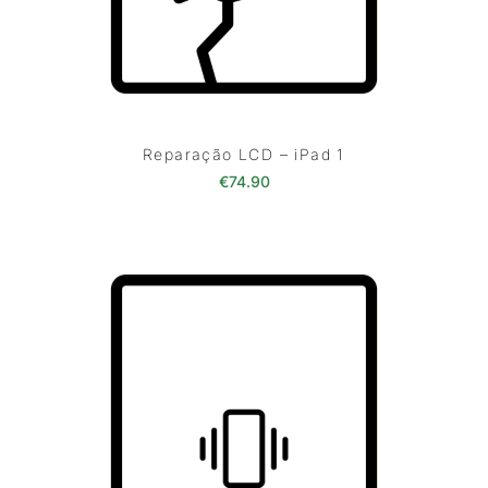
Reparação LCD – iPad 1
€
74.90