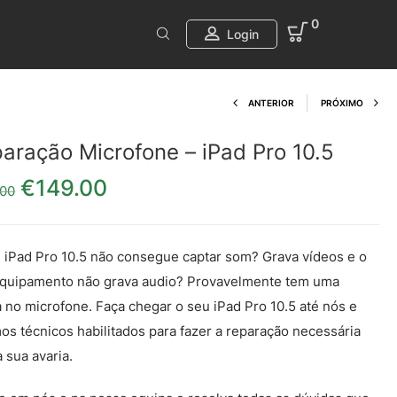
0
Login
Product navi
ANTERIOR
PRÓXIMO
aração Microfone – iPad Pro 10.5
€
149.00
O preço original era: €169.00.
O preço atual é: €149.00.
.00
 iPad Pro 10.5 não consegue captar som? Grava vídeos e o
quipamento não grava audio? Provavelmente tem uma
a no microfone. Faça chegar o seu iPad Pro 10.5 até nós e
os técnicos habilitados para fazer a reparação necessária
a sua avaria.