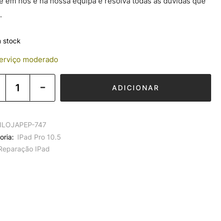
e em nós e na nossa equipa e resolva todas as dúvidas que
.
 stock
rviço moderado
ADICIONAR
ILOJAPEP-747
oria:
IPad Pro 10.5
Reparação IPad