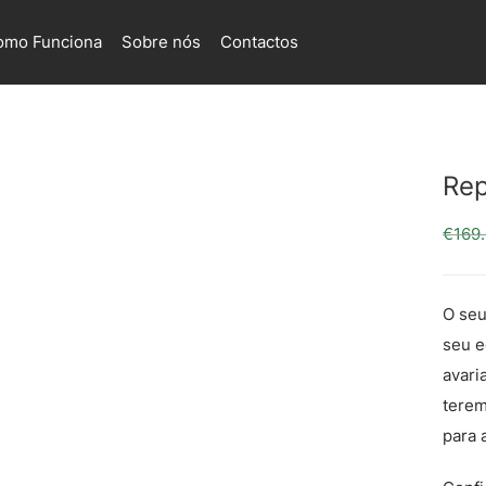
omo Funciona
Sobre nós
Contactos
Rep
€
169
O seu
seu e
avari
terem
para 