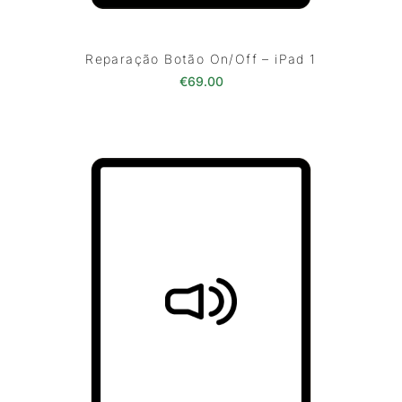
Reparação Botão On/Off – iPad 1
€
69.00