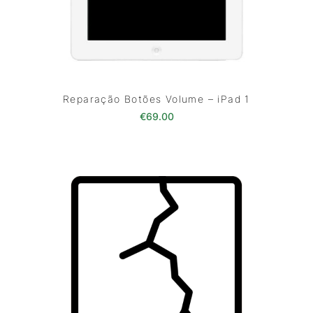
Reparação Botões Volume – iPad 1
€
69.00