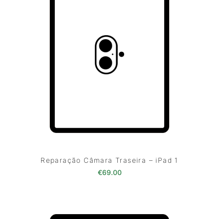
Reparação Câmara Traseira – iPad 1
€
69.00