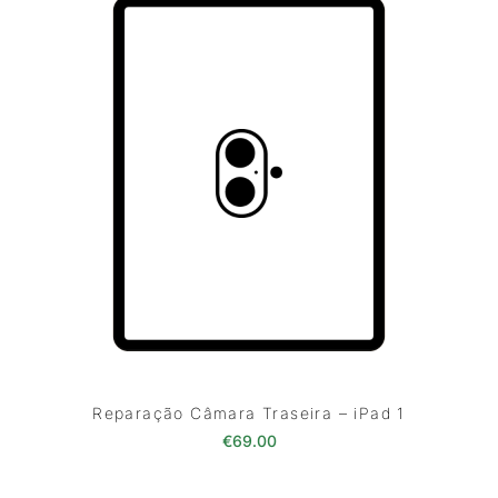
Reparação Câmara Traseira – iPad 1
€
69.00