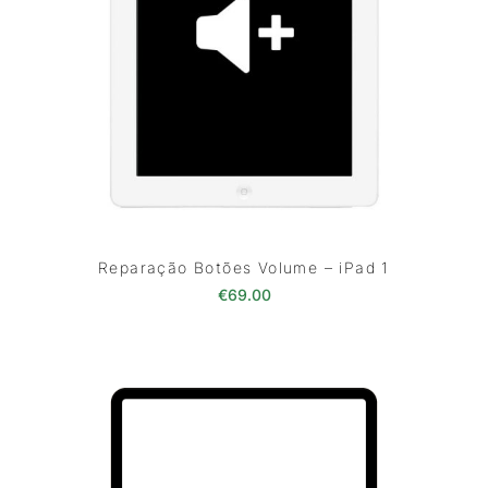
Reparação Botões Volume – iPad 1
€
69.00