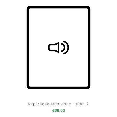
Reparação Microfone – iPad 2
€
69.00