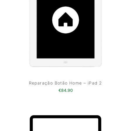
Reparação Botão Home – iPad 2
€
84.90