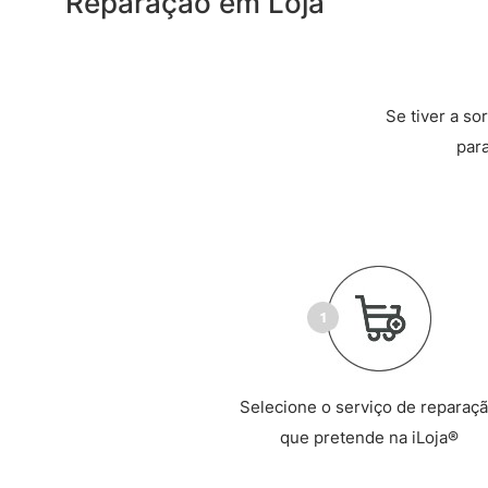
Reparação em Loja
Se tiver a so
par
Selecione o serviço de reparaç
que pretende na iLoja®