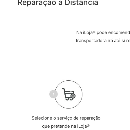
Reparação à Distância
Na iLoja® pode encomenda
transportadora irá até si 
Selecione o serviço de reparação
que pretende na iLoja®