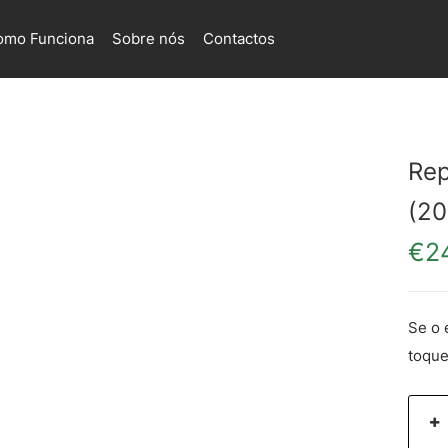
omo Funciona
Sobre nós
Contactos
Rep
(20
€
2
Se o 
toque