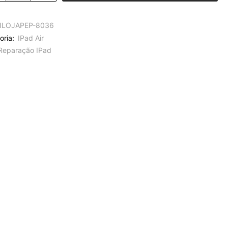
ILOJAPEP-8036
oria:
IPad Air
Reparação IPad