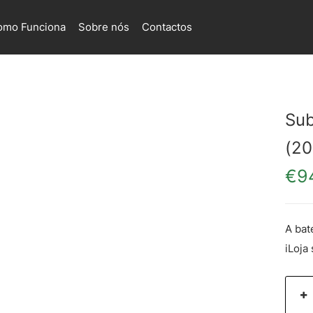
omo Funciona
Sobre nós
Contactos
Sub
(20
€
9
A bat
iLoja