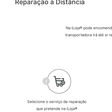
Reparação à Distância
Na iLoja® pode encomenda
transportadora irá até si 
Selecione o serviço de reparação
que pretende na iLoja®