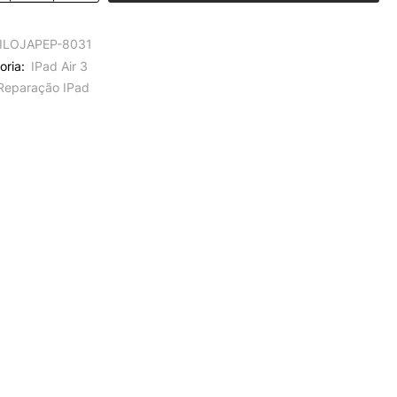
ILOJAPEP-8031
oria:
IPad Air 3
Reparação IPad