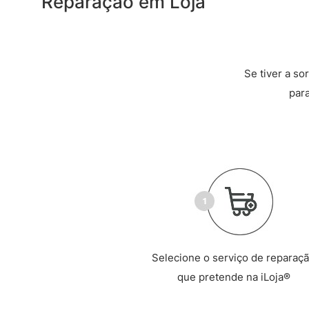
Reparação em Loja
Se tiver a so
par
Selecione o serviço de reparaç
que pretende na iLoja®