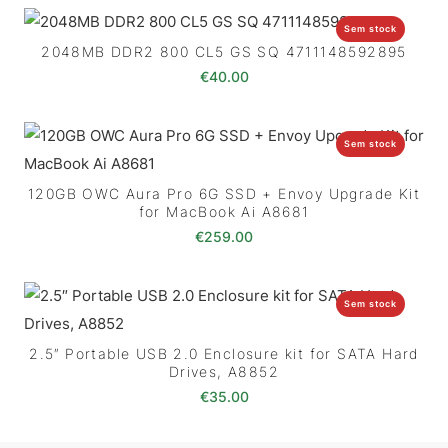
Sem stock
2048MB DDR2 800 CL5 GS SQ 4711148592895
€
40.00
Sem stock
120GB OWC Aura Pro 6G SSD + Envoy Upgrade Kit
for MacBook Ai A8681
€
259.00
Sem stock
2.5″ Portable USB 2.0 Enclosure kit for SATA Hard
Drives, A8852
€
35.00