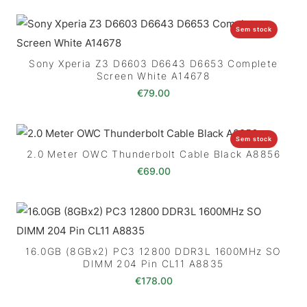
Sem stock
Sony Xperia Z3 D6603 D6643 D6653 Complete
Screen White A14678
€
79.00
Sem stock
2.0 Meter OWC Thunderbolt Cable Black A8856
€
69.00
16.0GB (8GBx2) PC3 12800 DDR3L 1600MHz SO
DIMM 204 Pin CL11 A8835
€
178.00